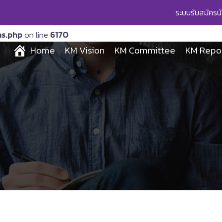
ระบบรับสมัครน
lled with an argument that is
deprecated
since version 6.9.0
ns.php
on line
6170
Home
KM Vision
KM Committee
KM Repo