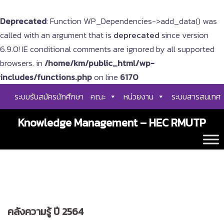
Deprecated
: Function WP_Dependencies->add_data() was
called with an argument that is
deprecated
since version
6.9.0! IE conditional comments are ignored by all supported
browsers. in
/home/km/public_html/wp-
includes/functions.php
on line
6170
Skip
ระบบรับสมัครนักศึกษา
คณะ
หน่วยงาน
ระบบสารสนเทศ
to
content
Knowledge Management – HEC RMUTP
คลังความรู้ ปี 2564