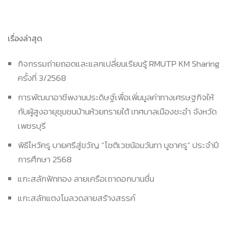
เรื่องล่าสุด
กิจกรรมถ่ายถอดและแลกเปลี่ยนเรียนรู้ RMUTP KM Sharing
ครั้งที่ 3/2568
การพัฒนาอาชีพงานประดิษฐ์เพื่อเพิ่มมูลค่าทางเศรษฐกิจให้
กับผู้สูงอายุชุมชนบ้านห้วยทรายใต้ เทศบาลเมืองชะอำ จังหวัด
เพชรบุรี
พิธีไหว้ครู บายศรีสู่ขวัญ “โชติเวชน้อมวันทา บูชาครู” ประจำปี
การศึกษา 2568
แกะสลักฟักทอง ลายเครือเถาดอกบานชื่น
แกะสลักแตงโมลวดลายสร้างสรรค์