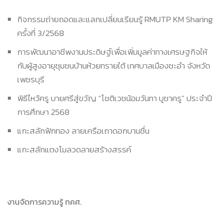
กิจกรรมถ่ายถอดและแลกเปลี่ยนเรียนรู้ RMUTP KM Sharing
ครั้งที่ 3/2568
การพัฒนาอาชีพงานประดิษฐ์เพื่อเพิ่มมูลค่าทางเศรษฐกิจให้
กับผู้สูงอายุชุมชนบ้านห้วยทรายใต้ เทศบาลเมืองชะอำ จังหวัด
เพชรบุรี
พิธีไหว้ครู บายศรีสู่ขวัญ “โชติเวชน้อมวันทา บูชาครู” ประจำปี
การศึกษา 2568
แกะสลักฟักทอง ลายเครือเถาดอกบานชื่น
แกะสลักแตงโมลวดลายสร้างสรรค์
งานจัดการความรู้ ทคศ.