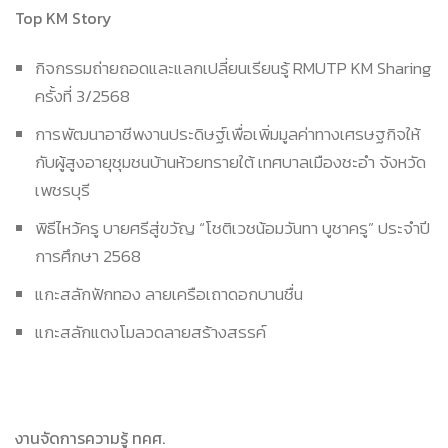
Top KM Story
กิจกรรมถ่ายถอดและแลกเปลี่ยนเรียนรู้ RMUTP KM Sharing
ครั้งที่ 3/2568
การพัฒนาอาชีพงานประดิษฐ์เพื่อเพิ่มมูลค่าทางเศรษฐกิจให้
กับผู้สูงอายุชุมชนบ้านห้วยทรายใต้ เทศบาลเมืองชะอำ จังหวัด
เพชรบุรี
พิธีไหว้ครู บายศรีสู่ขวัญ “โชติเวชน้อมวันทา บูชาครู” ประจำปี
การศึกษา 2568
แกะสลักฟักทอง ลายเครือเถาดอกบานชื่น
แกะสลักแตงโมลวดลายสร้างสรรค์
งานจัดการความรู้ ทคศ.