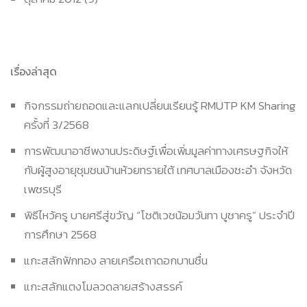
เรื่องล่าสุด
กิจกรรมถ่ายถอดและแลกเปลี่ยนเรียนรู้ RMUTP KM Sharing
ครั้งที่ 3/2568
การพัฒนาอาชีพงานประดิษฐ์เพื่อเพิ่มมูลค่าทางเศรษฐกิจให้
กับผู้สูงอายุชุมชนบ้านห้วยทรายใต้ เทศบาลเมืองชะอำ จังหวัด
เพชรบุรี
พิธีไหว้ครู บายศรีสู่ขวัญ “โชติเวชน้อมวันทา บูชาครู” ประจำปี
การศึกษา 2568
แกะสลักฟักทอง ลายเครือเถาดอกบานชื่น
แกะสลักแตงโมลวดลายสร้างสรรค์