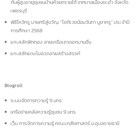
กับผู้สูงอายุชุมชนบ้านห้วยทรายใต้ เทศบาลเมืองชะอำ จังหวัด
เพชรบุรี
พิธีไหว้ครู บายศรีสู่ขวัญ “โชติเวชน้อมวันทา บูชาครู” ประจำปี
การศึกษา 2568
แกะสลักฟักทอง ลายเครือเถาดอกบานชื่น
แกะสลักแตงโมลวดลายสร้างสรรค์
Blogroll
ระบบจัดการความรู้ 9 มทร.
เครือข่ายคลังความรู้ชุมชน 9 มทร.
เว็บ การจัดการความรู้ คณะเภสัชศาสตร์ ม.อุบลราชธานี