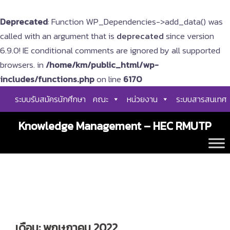
Deprecated
: Function WP_Dependencies->add_data() was
called with an argument that is
deprecated
since version
6.9.0! IE conditional comments are ignored by all supported
browsers. in
/home/km/public_html/wp-
includes/functions.php
on line
6170
Skip
ระบบรับสมัครนักศึกษา
คณะ
หน่วยงาน
ระบบสารสนเทศ
to
content
Knowledge Management – HEC RMUTP
เดือน:
พฤษภาคม 2022