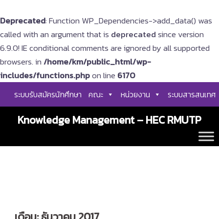
Deprecated
: Function WP_Dependencies->add_data() was
called with an argument that is
deprecated
since version
6.9.0! IE conditional comments are ignored by all supported
browsers. in
/home/km/public_html/wp-
includes/functions.php
on line
6170
Skip
ระบบรับสมัครนักศึกษา
คณะ
หน่วยงาน
ระบบสารสนเทศ
to
content
Knowledge Management – HEC RMUTP
เดือน:
ธันวาคม 2017