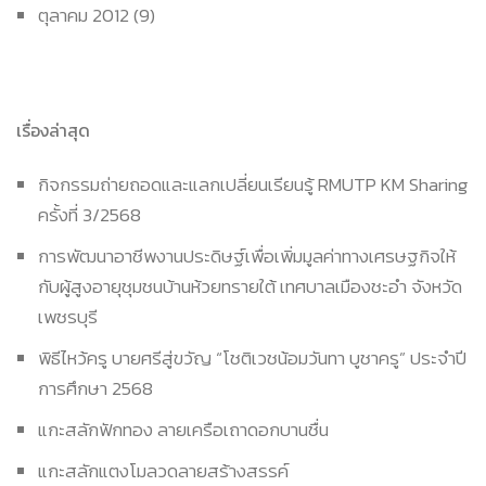
ตุลาคม 2012
(9)
เรื่องล่าสุด
กิจกรรมถ่ายถอดและแลกเปลี่ยนเรียนรู้ RMUTP KM Sharing
ครั้งที่ 3/2568
การพัฒนาอาชีพงานประดิษฐ์เพื่อเพิ่มมูลค่าทางเศรษฐกิจให้
กับผู้สูงอายุชุมชนบ้านห้วยทรายใต้ เทศบาลเมืองชะอำ จังหวัด
เพชรบุรี
พิธีไหว้ครู บายศรีสู่ขวัญ “โชติเวชน้อมวันทา บูชาครู” ประจำปี
การศึกษา 2568
แกะสลักฟักทอง ลายเครือเถาดอกบานชื่น
แกะสลักแตงโมลวดลายสร้างสรรค์