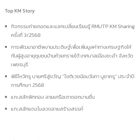
Top KM Story
กิจกรรมถ่ายถอดและแลกเปลี่ยนเรียนรู้ RMUTP KM Sharing
ครั้งที่ 3/2568
การพัฒนาอาชีพงานประดิษฐ์เพื่อเพิ่มมูลค่าทางเศรษฐกิจให้
กับผู้สูงอายุชุมชนบ้านห้วยทรายใต้ เทศบาลเมืองชะอำ จังหวัด
เพชรบุรี
พิธีไหว้ครู บายศรีสู่ขวัญ “โชติเวชน้อมวันทา บูชาครู” ประจำปี
การศึกษา 2568
แกะสลักฟักทอง ลายเครือเถาดอกบานชื่น
แกะสลักแตงโมลวดลายสร้างสรรค์