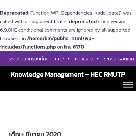
Deprecated
: Function WP_Dependencies->add_data() was
called with an argument that is
deprecated
since version
6.9.0! IE conditional comments are ignored by all supported
browsers. in
/home/km/public_html/wp-
includes/functions.php
on line
6170
Skip
ระบบรับสมัครนักศึกษา
คณะ
หน่วยงาน
ระบบสารสนเทศ
to
content
Knowledge Management – HEC RMUTP
เดือน:
มีนาคม 2020