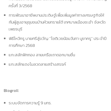
ครั้งที่ 3/2568
การพัฒนาอาชีพงานประดิษฐ์เพื่อเพิ่มมูลค่าทางเศรษฐกิจให้
กับผู้สูงอายุชุมชนบ้านห้วยทรายใต้ เทศบาลเมืองชะอำ จังหวัด
เพชรบุรี
พิธีไหว้ครู บายศรีสู่ขวัญ “โชติเวชน้อมวันทา บูชาครู” ประจำปี
การศึกษา 2568
แกะสลักฟักทอง ลายเครือเถาดอกบานชื่น
แกะสลักแตงโมลวดลายสร้างสรรค์
Blogroll
ระบบจัดการความรู้ 9 มทร.